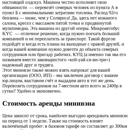
настоящий олдскул. Машина честно исполняет свои
обязанности — перевезёт семерых человек из пункта А в
пункт Б с минимальными затратами топлива. Расход 92го
бензина — ниже, чем у Соляриса! Да, здесь нет кожаного
салона, кресел с массажем пятой точки и продвинутой
мультимедиа. Эта машина из другой оперы. Микроавтобус
KYC — отличное решение, когда нужно поехать большой
компанией и не переплатить за транспорт. Такой фургон
подойдёт и когда есть планы на выходные с оравой друзей, и
когда вашей компании нужно довезти до объекта семерых
сотрудников или бригаду рабочих. КУЦ (а именно так мы его
называем вместо заковыристого «кей-уай-си-ви-три»)
надежный друг и трудяга.
Этот минивэн также можно взять напрокат для вашей
организации (ООО, ИП) – мы заключим договор с вашим
юр.лицом, выставим счёт и выдадим авто в тот же день.
Перевозить сотрудников на 7-местном авто всего за 2400р в
сутки? Удобно и экономично.
Стоимость аренды минивэна
Цена зависит от срока, наиболее выгодно арендовать минивэн
на период от 1 недели. Также на стоимость влияет
включённый пробег: в базовом тарифе он составляет до 300км