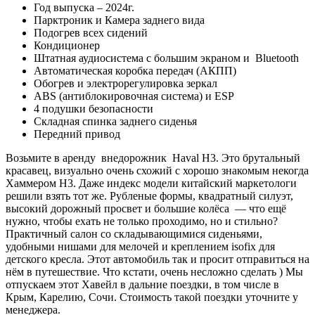
Год выпуска – 2024г.
Парктроник и Камера заднего вида
Подогрев всех сидений
Кондиционер
Штатная аудиосистема с большим экраном и Bluetooth
Автоматическая коробка передач (АКПП)
Обогрев и электрорегулировка зеркал
ABS (антиблокировочная система) и ESP
4 подушки безопасности
Складная спинка заднего сиденья
Передний привод
Возьмите в аренду внедорожник Haval H3. Это брутальный
красавец, визуально очень схожий с хорошо знакомым некогда
Хаммером H3. Даже индекс модели китайский маркетологи
решили взять тот же. Рубленые формы, квадратный силуэт,
высокий дорожный просвет и большие колёса — что ещё
нужно, чтобы ехать не только проходимо, но и стильно?
Практичный салон со складывающимися сиденьями,
удобными нишами для мелочей и креплением isofix для
детского кресла. Этот автомобиль так и просит отправиться на
нём в путешествие. Что кстати, очень несложно сделать ) Мы
отпускаем этот Хавейл в дальние поездки, в том числе в
Крым, Карелию, Сочи. Стоимость такой поездки уточните у
менеджера.