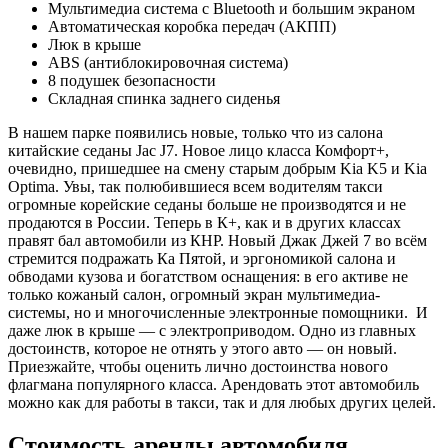
Мультимедиа система с Bluetooth и большим экраном
Автоматическая коробка передач (АКПП)
Люк в крыше
ABS (антиблокировочная система)
8 подушек безопасности
Складная спинка заднего сиденья
В нашем парке появились новые, только что из салона
китайские седаны Jac J7. Новое лицо класса Комфорт+,
очевидно, пришедшее на смену старым добрым Kia K5 и Kia
Optima. Увы, так полюбившиеся всем водителям такси
огромные корейские седаны больше не производятся и не
продаются в России. Теперь в К+, как и в других классах
правят бал автомобили из КНР. Новый Джак Джей 7 во всём
стремится подражать Ка Пятой, и эргономикой салона и
обводами кузова и богатством оснащения: в его активе не
только кожаный салон, огромный экран мультимедиа-
системы, но и многочисленные электронные помощники. И
даже люк в крыше — с электроприводом. Одно из главных
достоинств, которое не отнять у этого авто — он новый.
Приезжайте, чтобы оценить лично достоинства нового
флагмана популярного класса. Арендовать этот автомобиль
можно как для работы в такси, так и для любых других целей.
Стоимость аренды автомобиля