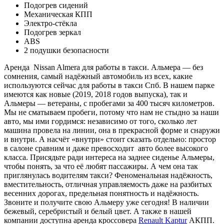
Подогрев сидений
Механическая КПП
Электро-стёкла
Подогрев зеркал
ABS
2 подушки безопасности
Аренда Nissan Almera для работы в такси. Альмера — без
сомнения, самый надёжный автомобиль из всех, какие
используются сейчас для работы в такси Спб. В нашем парке
имеются как новые (2019, 2018 годов выпуска), так и
Альмеры — ветераны, с пробегами за 400 тысяч километров.
Мы не сматываем пробеги, потому что нам не стыдно за наши
авто, мы ими гордимся: независимо от того, сколько лет
машина провела на линии, она в прекрасной форме и снаружи
и внутри. А насчёт «внутри» стоит сказать отдельно: простор
в салоне сравним и даже превосходит авто более высокого
класса. Присядьте ради интереса на заднее сиденье Альмеры,
чтобы понять, за что её любят пассажиры. А чем она так
приглянулась водителям такси? Феноменальная надёжность,
вместительность, отличная управляемость даже на разбитых
весенних дорогах, предельная понятность и надёжность.
Звоните и получите свою Альмеру уже сегодня! В наличии
бежевый, серебристый и белый цвет. А также в нашей
компании доступна аренда кроссовера
Renault Kaptur
АКПП.